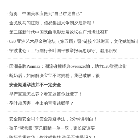
·
范勇：中国美学应做到“自己讲述自己”
·
金戈铁马闻征鼓，佰易集团只争朝夕启新程！
·
第二届新时代中国戏曲电影发展论坛在广州增城召开
·
020 亚洲艺术品金融论坛（第五届）暨“链接全球财富，文化赋能城
·
宁波北仑：工行副行长叶国平被举报玩忽职守、滥用职权
·
国潮品牌Panmax：潮流碰撞经典oversizet恤，助力520甜蜜出街
·
断奶后，如何解决宝宝不吃奶粉，我已破解，很
·
安全期避孕法并不一定安全
·
早产宝宝怎么养？看完这篇你就懂了！
·
孕吐越厉害，生出的宝宝越聪明？
·
安全期安全吗？安全期避孕法，2分钟讲明白！
·
孩子“鸳鸯眼”两只眼睛一单一双，家长应该要
·
陈妍希霍建华：你这样抱娃 孩子不难受吗？！