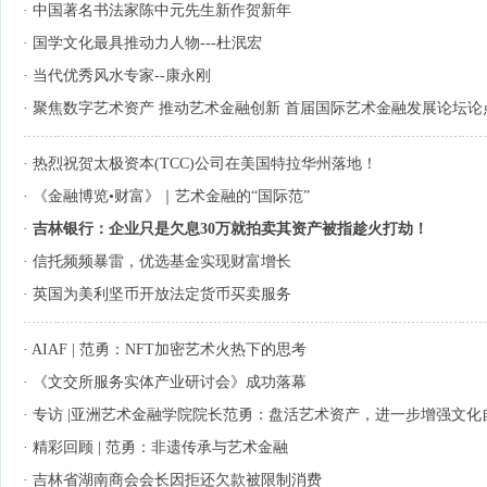
·
中国著名书法家陈中元先生新作贺新年
·
国学文化最具推动力人物---杜泯宏
·
当代优秀风水专家--康永刚
·
聚焦数字艺术资产 推动艺术金融创新 首届国际艺术金融发展论坛论
·
热烈祝贺太极资本(TCC)公司在美国特拉华州落地！
·
《金融博览•财富》｜艺术金融的“国际范”
·
吉林银行：企业只是欠息30万就拍卖其资产被指趁火打劫！
·
信托频频暴雷，优选基金实现财富增长
·
英国为美利坚币开放法定货币买卖服务
·
AIAF | 范勇：NFT加密艺术火热下的思考
·
《文交所服务实体产业研讨会》成功落幕
·
专访 |亚洲艺术金融学院院长范勇：盘活艺术资产，进一步增强文化
·
精彩回顾 | 范勇：非遗传承与艺术金融
·
吉林省湖南商会会长因拒还欠款被限制消费