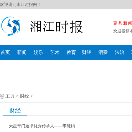
欢迎访问湘江时报网！
更具新
欢迎投稿
首页
新闻
娱乐
艺术
教育
财经
消费
法治
主页
>
财经
>
财经
·
天星奇门遁甲优秀传承人——李晓娟