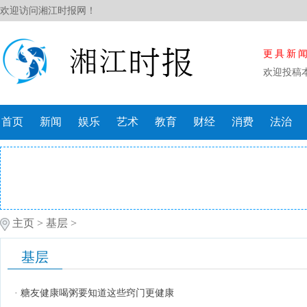
欢迎访问湘江时报网！
更具新
欢迎投稿
首页
新闻
娱乐
艺术
教育
财经
消费
法治
主页
>
基层
>
基层
·
糖友健康喝粥要知道这些窍门更健康