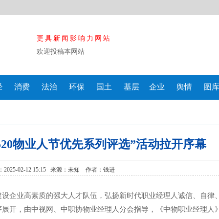
更具新闻影响力网站
欢迎投稿本网站
经
消费
法治
环保
国土
基层
企业
舆情
图
国520物业人节优先系列评选”活动拉开序幕
025-02-12 15:15 来源：
未知
作者：钱进
建设企业高素质的强大人才队伍，弘扬新时代职业经理人诚信、自律
序展开，由中视网、中职协物业经理人分会指导，《中物职业经理人