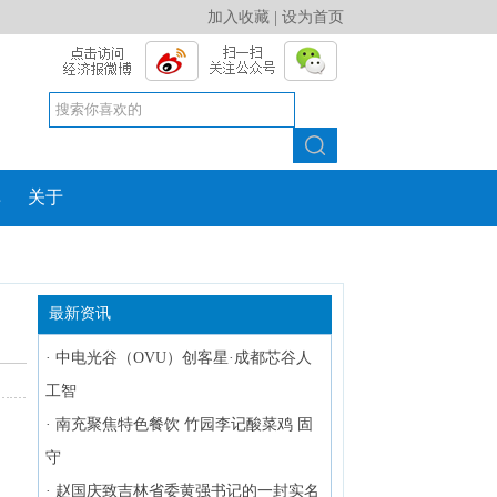
加入收藏
|
设为首页
库
关于
最新资讯
·
中电光谷（OVU）创客星·成都芯谷人
工智
·
南充聚焦特色餐饮 竹园李记酸菜鸡 固
、
守
》
·
赵国庆致吉林省委黄强书记的一封实名