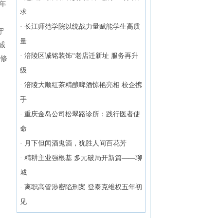
年
求
·
长江师范学院以统战力量赋能学生高质
守
量
诚
·
涪陵区诚铭装饰“老店迁新址 服务再升
修
级
，
·
涪陵大顺红茶精酿啤酒惊艳亮相 校企携
手
·
重庆金岛公司松翠路诊所：践行医者使
命
·
月下但闻酒鬼酒，犹胜人间百花芳
·
精耕主业强根基 多元破局开新篇——聊
城
·
离职高管涉密陷刑案 登泰克维权五年初
见