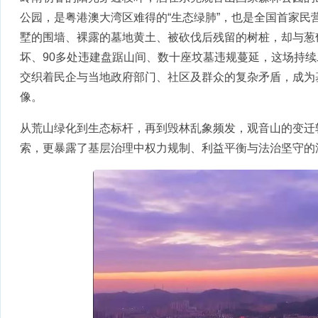
公园，是粤港澳大湾区难得的“生态绿肺”，也是全国首家民
墅的围墙、裸露的墓地黄土、被砍伐后残留的树桩，却与葱郁
坏、90多处违建盘踞山间、数十座坟墓违规蔓延，这场持
交织着民企与当地政府部门、社区及群众的复杂矛盾，成为
像。
从荒山绿化到生态标杆，再到毁林乱象频发，观音山的变迁
索，更暴露了基层治理中权力规制、利益平衡与法治坚守的