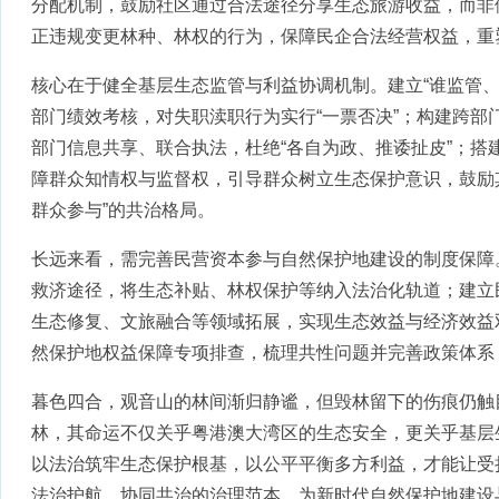
分配机制，鼓励社区通过合法途径分享生态旅游收益，而非
正违规变更林种、林权的行为，保障民企合法经营权益，重
核心在于健全基层生态监管与利益协调机制。建立“谁监管、
部门绩效考核，对失职渎职行为实行“一票否决”；构建跨部
部门信息共享、联合执法，杜绝“各自为政、推诿扯皮”；搭
障群众知情权与监督权，引导群众树立生态保护意识，鼓励
群众参与”的共治格局。
长远来看，需完善民营资本参与自然保护地建设的制度保障
救济途径，将生态补贴、林权保护等纳入法治化轨道；建立
生态修复、文旅融合等领域拓展，实现生态效益与经济效益
然保护地权益保障专项排查，梳理共性问题并完善政策体系
暮色四合，观音山的林间渐归静谧，但毁林留下的伤痕仍触
林，其命运不仅关乎粤港澳大湾区的生态安全，更关乎基层
以法治筑牢生态保护根基，以公平平衡多方利益，才能让受
法治护航、协同共治的治理范本，为新时代自然保护地建设