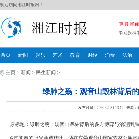
欢迎访问湘江时报网！
更具新
欢迎投稿
首页
新闻
娱乐
艺术
教育
财经
消费
法治
主页
>
新闻
>
民生新闻
>
绿肺之殇：观音山毁林背后
发布时间：2026-05-31 13:12 来源：
原标题：绿肺之殇：观音山毁林背后的多方博弈与治理困局
岭南初春的阳光穿透枝叶，洒在东莞观音山国家森林公园的