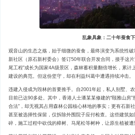
乱象具象：二十年蚕食
观音山的生态之殇，始于细微的蚕食，最终演变为系统性破坏
新社区（原石新村委会）签订50年联合开发合同，接手这片
尾工程”成长为国家4A级景区，森林蓄积量翻倍增长，累计上
建设的典范。但这份坚守，却在利益纠葛中遭遇持续冲击。
违建入侵成为毁林的首要推手。自2001年起，私人别墅、
目前已达90多处。其中，香港人士潘某某修建的“颐雅山房”
合法”，却无视其占用森林公园核心林地的事实；更有石新
甚至被选择性保留，仅拆除外围院子应付检查。这些建筑如
碎，施工过程中砍伐的樟树、马尾松等树种，让原生植被遭