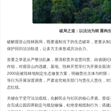
破局之道：以法治为纲 重构
破解观音山毁林困局，既要遏制当下的生态破坏，更要从制
保护回归法治轨道，让多方主体形成共治合力。
首要之举是从严整治乱象，厘清权责并追责问责。由省级纪
作组，对观音山内违建、墓地、毁林开荒等行为开展全面清
2000亩被毁林地制定生态修复方案，明确责任主体与时限
等行为开展深度调查，严肃追究相关部门与责任人责任，对
态红线。
关键在于坚守法治底线，化解民企与社区的核心矛盾。督促
合完成公园四界勘定与规划修编，杜绝变相抵制行为；搭建