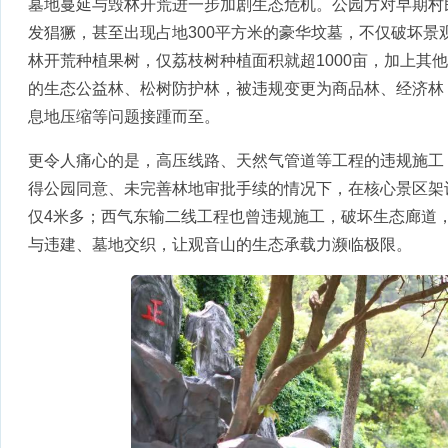
墓地蔓延与毁林开荒进一步加剧生态危机。公园方对早期村
发猖獗，甚至出现占地300平方米的豪华坟墓，不仅破坏景
林开荒种植果树，仅荔枝树种植面积就超1000亩，加上其他
的生态公益林、松树防护林，被违规变更为商品林、经济林
息地压缩等问题接踵而至。
更令人痛心的是，高压线路、天然气管道等工程的违规施工，
得公园同意、未完善林地审批手续的情况下，在核心景区架
仅4米多；西气东输二线工程也曾违规施工，破坏生态廊道
与违建、墓地交织，让观音山的生态承载力濒临极限。