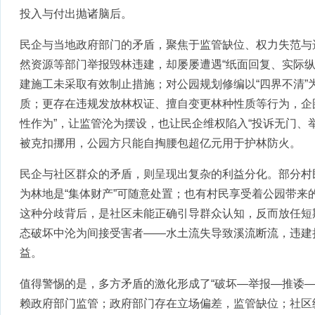
投入与付出抛诸脑后。
民企与当地政府部门的矛盾，聚焦于监管缺位、权力失范与
然资源等部门举报毁林违建，却屡屡遭遇“纸面回复、实际纵
建施工未采取有效制止措施；对公园规划修编以“四界不清”
质；更存在违规发放林权证、擅自变更林种性质等行为，企
性作为”，让监管沦为摆设，也让民企维权陷入“投诉无门、
被克扣挪用，公园方只能自掏腰包超亿元用于护林防火。
民企与社区群众的矛盾，则呈现出复杂的利益分化。部分村
为林地是“集体财产”可随意处置；也有村民享受着公园带来
这种分歧背后，是社区未能正确引导群众认知，反而放任短
态破坏中沦为间接受害者——水土流失导致溪流断流，违建
益。
值得警惕的是，多方矛盾的激化形成了“破坏—举报—推诿—
赖政府部门监管；政府部门存在立场偏差，监管缺位；社区