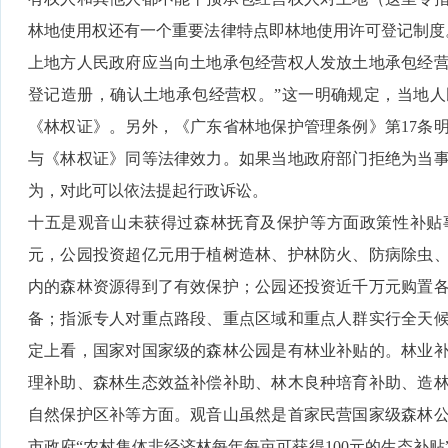
林地使用权还有一个重要法律特点即林地使用许可登记制度。
上地方人民政府应当向土地承包经营权人发放土地承包经
登记造册，确认土地承包经营权。”这一明确规定，当地
《林权证》。另外，《广东省林地保护管理条例》第17条
与《林权证》同等法律效力。如果当地政府部门拒绝为当
为，对此可以依法提起行政诉讼。
十五是观音山未获得过森林抚育及保护等方面政策性补贴事
元，公园投资超亿元用于植树造林、护林防火、防病除虫
内的森林资源得到了有效保护；公园还投资近千万元购置
备；指派专人对重点路段、重点区域和重点人群实行全天
定上看，国家对国家级的森林公园是有林业补贴的。林业
理补助、森林生态效益补偿补助、林木良种培育补助、造
自然保护区补等方面。观音山虽然是首家民营国家级森林
市政府“农村集体非经济林每年每亩可获得100元的生态补