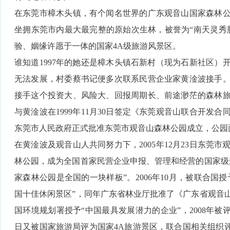
在东莞市樟木头镇，有个闻名世界的广东观音山国家森林
坐拥东莞市内最大最完整的原始次生林，被誉为“南天灵秀
验、姻缘许愿于一体的国家4A级旅游风景区。
谁知道1997年的她还是樟木头镇石新村（现为石新社区）开
无法发展，村委蔡书记便多次联系民营企业家黄淦波接手
接手这个投资大、风险大、回报周期长、前途渺茫的森林
与黄淦波在1999年11月30日签定《东莞观音山联合开发合同
东莞市人民政府正式批准东莞市观音山森林公园成立，公园面积
在黄淦波及观音山人共同努力下，2005年12月23日东莞
林公园，成为全国首家民营企业申报、管理和经营的国家级
家森林公园是全国的一块样板”。2006年10月，被联合国授
国十佳休闲景区”，同年广东省林业厅批准了《广东省观音山
国环境规划署授予“中国最具发展潜力的企业”，2008年被评为
日又被国家旅游局评为国家4A旅游景区，联合国相关组织评