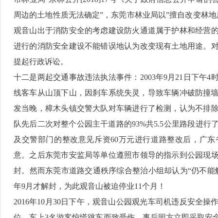
周边的土地性质无法确定”，东莞市林业局以”擅自改变林地
观音山出于消防安全的考虑建设防火通道属于护林和经营
进行的消防安全建设不能错误地认为改变现有土地用途。
提起行政诉讼。
十二是两起交通事故违法执法事件：2003年9月21日下午
线客车从山顶下山，因刹车系统失灵，导致车辆冲破防撞墙
发当晚，樟木头镇交警大队对车辆进行了检测，认为不排
队先后二次对整个公园主干道路的93%共5.5公里路段进
及交警部门的整改意见斥资60万元进行道路整改后，广
意。之后东莞市安监局等单位遵照市领导的指示到公园现
封。然而东莞市道路交通秩序综合整治小组却认为“仍不能解
年9月才解封，为此观音山被迫停业11个月！
2016年10月30日下午，观音山公园观光车司机违反安全
位，车上3名游客惊慌跳车而致受伤。事后园方立即采取安