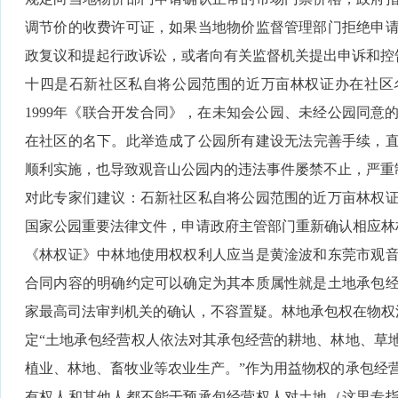
调节价的收费许可证，如果当地物价监督管理部门拒绝申
政复议和提起行政诉讼，或者向有关监督机关提出申诉和控
十四是石新社区私自将公园范围的近万亩林权证办在社区名
1999年《联合开发合同》，在未知会公园、未经公园同意
在社区的名下。此举造成了公园所有建设无法完善手续，直接
顺利实施，也导致观音山公园内的违法事件屡禁不止，严重
对此专家们建议：石新社区私自将公园范围的近万亩林权
国家公园重要法律文件，申请政府主管部门重新确认相应林权
《林权证》中林地使用权权利人应当是黄淦波和东莞市观
合同内容的明确约定可以确定为其本质属性就是土地承包
家最高司法审判机关的确认，不容置疑。林地承包权在物权法
定“土地承包经营权人依法对其承包经营的耕地、林地、草
植业、林地、畜牧业等农业生产。”作为用益物权的承包经
有权人和其他人都不能干预承包经营权人对土地（这里专