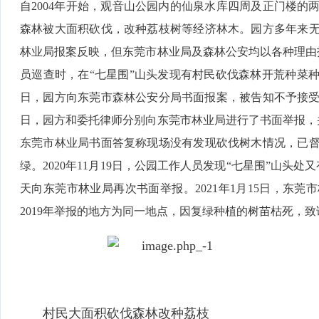
自2004年开始，观音山公园内的仙泉水库四周及正门楼的
森林被大面积砍伐，改种荔枝树等经济林木。园方多年来
林业局报案反映，但东莞市林业局及森林公安均以各种理由拒绝
员巡查时，在“七星围”山头发现有村民砍伐森林开荒种菜种果
日，园方向东莞市森林公安分局书面报案，被告知不予接受，
日，园方和委托律师分别向东莞市林业局进行了书面举报，并附
东莞市林业局书面答复称现场没有发现砍伐树木情况，已
绿。2020年11月19日，公园工作人员发现“七星围”山头
天向东莞市林业局再次书面举报。2021年1月15日，东
2019年举报的地方为同一地点，因复绿种植的树苗枯死，
村民大面积砍伐森林改种荔枝