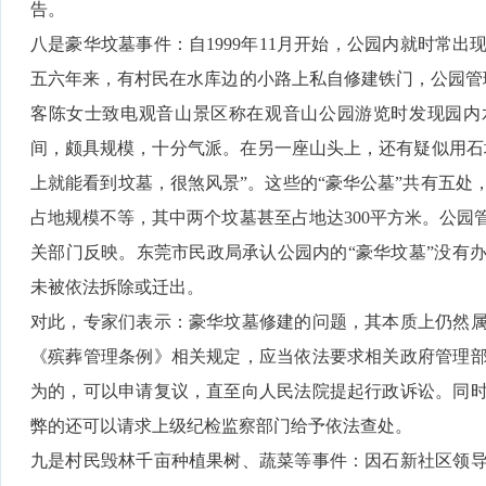
告。
八是豪华坟墓事件：自1999年11月开始，公园内就时常
五六年来，有村民在水库边的小路上私自修建铁门，公园管理者
客陈女士致电观音山景区称在观音山公园游览时发现园内
间，颇具规模，十分气派。在另一座山头上，还有疑似用石
上就能看到坟墓，很煞风景”。这些的“豪华公墓”共有五处
占地规模不等，其中两个坟墓甚至占地达300平方米。公园
关部门反映。东莞市民政局承认公园内的“豪华坟墓”没有
未被依法拆除或迁出。
对此，专家们表示：豪华坟墓修建的问题，其本质上仍然
《殡葬管理条例》相关规定，应当依法要求相关政府管理
为的，可以申请复议，直至向人民法院提起行政诉讼。同
弊的还可以请求上级纪检监察部门给予依法查处。
九是村民毁林千亩种植果树、蔬菜等事件：因石新社区领