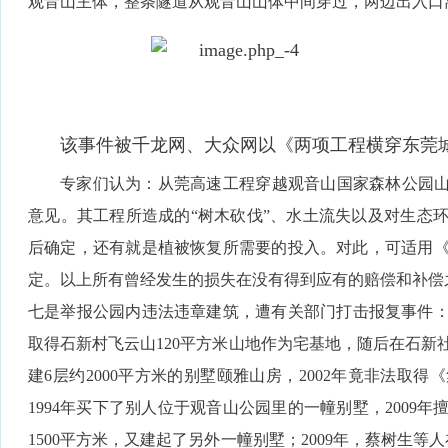
观音山主体，整条隧道从观音山山体中间穿过，两边出入口离
该事件被千龙网、大众网以《两项工程横穿东莞
专家们认为：从莞高速工程穿越观音山国家森林公园山
意见。其工程所造成的“树木砍伐”、水土流失以及对生态
后确定，还有就是植被恢复所需要的投入。对此，可适用
定。以上所有曾经发生的损失在没有得到应有的赔偿和补偿
七是举报公园内违法违章建筑，遭有关部门打击报复事件：潘
取得石新村飞云山120平方米山地作为宅基地，随后在石新
建6层约2000平方米的别墅颐雅山房，2002年竟非法取
1994年买下了别人位于观音山公园里的一幢别墅，2009年
1500平方米，又建起了另外一幢别墅；2009年，蔡树生