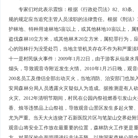
专家们对此表示震惊：根据《行政处罚法》82、83条、
规的规定应当追究主管人员渎职的法律责任。根据《刑法》3
护林地、特种用途林地5亩以上，或其他林地10亩以上，属
盗伐森林10立方米，或其他林木20立方米，属犯罪行为，
心的毁林行为没受处罚，当地主管机关存在不作为和严重渎
十一是村民纵火事件：2009年1月22日，由于游客从仙泉
烟头，导致观音寺附近发生火情。2010年1月25日晚，
200名员工及僧侣全部出动灭火，当地消防、治安部门也加
安局森林分局人员透露火灾疑似人为造成。据推测是有人
火灾。2012年清明节期间，村民在公园内祭祖燃香引发山火损
香、烛等违禁品上山祭祖，导致观音山景区发生多起火警
尤为严重。当天大火连烧了石新医院片区与笔架山交界处附近
观音山将安全工作放在最重要的位置，森林防火工作更是
方，对景区的全面管理进行非法干预，以致国家森林公园