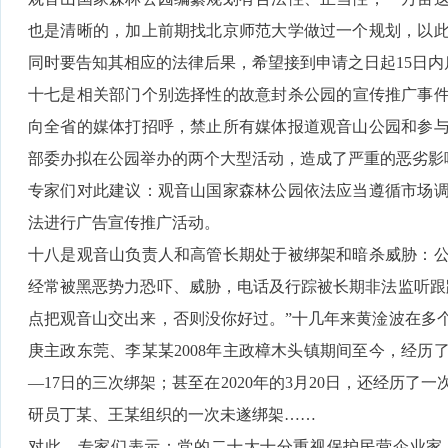
也是清晰的，加上前期找北京师范大学做过一个规划，以
同时要告知其相应的法律后果，希望接到申请之日起15日
十七是相关部门个别选择性的故意封杀公园的宣传推广事件：
向全省的媒体打招呼，禁止所有媒体报道观音山公园和参
部委办拟在公园举办的两个大型活动，造成了严重的恶劣影
专家们对此建议：观音山国家森林公园依法应当遵循市场
法进行广告宣传推广活动。
十八是观音山负责人和高管长期处于被绑架和暗杀威胁：
经常被黑恶势力恐吓、威胁，电话及行踪被长期非法监听跟
点把观音山交出来，否则没你好过。”十几年来黄淦波在多个
庚主政东莞、李某某2008年主政樟木头镇期间至今，经历了广为
—17日的三次绑架；甚至在2020年的3月20日，还经历
研员丁某、王某组织的一次未遂绑架……
对此，专家们表示：党的二十大十分重视保护民营企业家