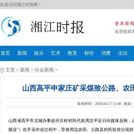
欢迎访问湘江时报网！
更具新
欢迎投稿
首页
新闻
娱乐
艺术
教育
财经
消费
法治
主页
>
新闻
>
社会新闻
>
山西高平申家庄矿采煤致公路、农田
发布时间：2026-04-17 11:48 来源
山西省高平市北城办事处许庄村村民代表周文平近日向媒体反映，
煤业”）在开采作业过程中，导致周边农田、公路及村民祖坟出现