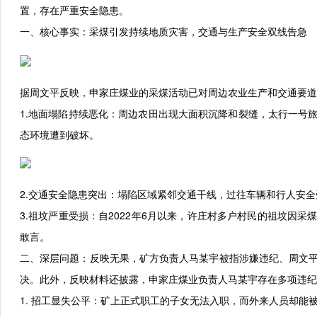
置，存在严重安全隐患。
一、核心事实：采煤引发持续地质灾害，交通与生产安全双线告急
据周文平反映，申家庄煤业的采煤活动已对周边农业生产和交通要道
1.地面塌陷持续恶化：周边农田出现大面积沉降和裂缝，太行一号
态环境遭到破坏。
2.交通安全隐患突出：塌陷区域紧邻交通干线，过往车辆和行人安
3.祖坟严重受损：自2022年6月以来，许庄村多户村民的祖坟因
敢言。
二、深层问题：反映无果，矿方负责人马某宇被指涉嫌违纪、周文
决。此外，反映材料还披露，申家庄煤业负责人马某宇存在多项违纪
1. 招工显失公平：矿上正式职工的子女无法入职，而外来人员却能