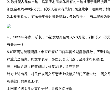
2. 涉嫌侵占集体土地：马家庄村民集体所有的土地被用于建设洗
涉嫌金额约400多万元。反映人请求有关部门彻查此事，追回属于村
3.工资表显示， 矿长每年每月都是满勤，多领数千元（有工资表为
4.、2025年年底，矿长，书记发放奖金每人5.6万元，副矿长2.8
有失公平？
5.矿区周边管理混乱：申家庄煤矿门口车辆长期乱停乱放，严重影
严重安全隐患。周文平表示，多次反映该问题，至今未得到整改。
三、村民诉求：彻查成因，修复治理，追究责任
针对上述情况，村民代表周文平恳请上级相关部门严肃查处。 周文
相关部门的调查工作。
本网将持续关注此事件进展，并做跟踪报道。