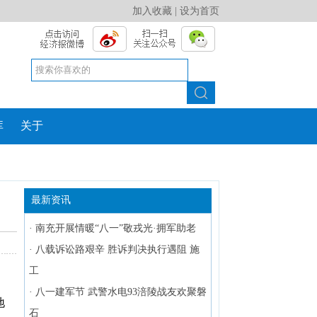
加入收藏
|
设为首页
库
关于
最新资讯
·
南充开展情暖“八一”敬戎光·拥军助老
·
八载诉讼路艰辛 胜诉判决执行遇阻 施
工
，
·
八一建军节 武警水电93涪陵战友欢聚磐
地
石