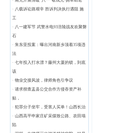
·
南充开展情暖“八一”敬戎光·拥军助老
·
八载诉讼路艰辛 胜诉判决执行遇阻 施
工
·
八一建军节 武警水电93涪陵战友欢聚磐
石
·
朱东亚投案：曝出河南新乡顶着35项违
法
·
七年投入打水漂？藤州大厦的锁，到底
该
·
物业交接风波，律师角色引争议
·
请求彻查盂县公交合作方侵吞资产补
贴，
·
犯罪分子坐牢，受害人买单！山西长治
·
山西高平申家庄矿采煤致公路、农田塌
陷