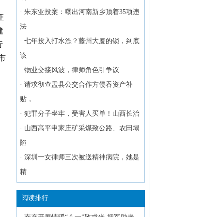
·
朱东亚投案：曝出河南新乡顶着35项违
证
法
建
·
七年投入打水漂？藤州大厦的锁，到底
行
该
市
·
物业交接风波，律师角色引争议
·
请求彻查盂县公交合作方侵吞资产补
贴，
·
犯罪分子坐牢，受害人买单！山西长治
·
山西高平申家庄矿采煤致公路、农田塌
陷
·
深圳一女律师三次被送精神病院，她是
精
阅读排行