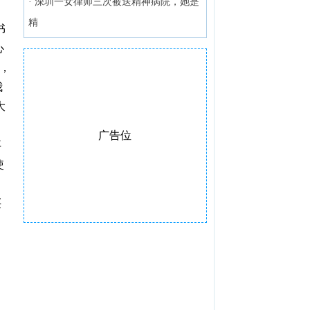
·
深圳一女律师三次被送精神病院，她是
精
书
心
，
我
大
广告位
事
使
买