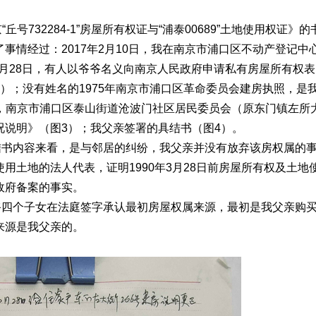
32284-1”房屋所有权证与“浦泰00689”土地使用权证》的
事情经过：2017年2月10日，我在南京市浦口区不动产登记中
10月28日，有人以爷爷名义向南京人民政府申请私有房屋所有权表
）；没有姓名的1975年南京市浦口区革命委员会建房执照，是
8日，南京市浦口区泰山街道沧波门社区居民委员会（原东门镇左所
况说明》（图3）；我父亲签署的具结书（图4）。
结书内容来看，是与邻居的纠纷，我父亲并没有放弃该房权属的
用土地的法人代表，证明1990年3月28日前房屋所有权及土地
政府备案的事实。
，爷爷四个子女在法庭签字承认最初房屋权属来源，最初是我父亲购
属来源是我父亲的。