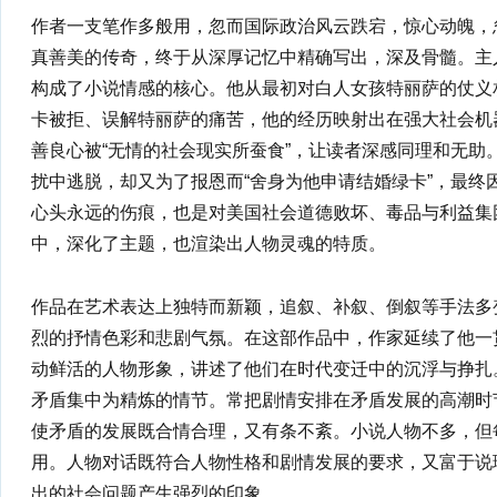
作者一支笔作多般用，忽而国际政治风云跌宕，惊心动魄，
真善美的传奇，终于从深厚记忆中精确写出，深及骨髓。主
构成了小说情感的核心。他从最初对白人女孩特丽萨的仗义
卡被拒、误解特丽萨的痛苦，他的经历映射出在强大社会机
善良心被“无情的社会现实所蚕食”，让读者深感同理和无助
扰中逃脱，却又为了报恩而“舍身为他申请结婚绿卡”，最终
心头永远的伤痕，也是对美国社会道德败坏、毒品与利益集
中，深化了主题，也渲染出人物灵魂的特质。
作品在艺术表达上独特而新颖，追叙、补叙、倒叙等手法多
烈的抒情色彩和悲剧气氛。在这部作品中，作家延续了他一
动鲜活的人物形象，讲述了他们在时代变迁中的沉浮与挣扎
矛盾集中为精炼的情节。常把剧情安排在矛盾发展的高潮时
使矛盾的发展既合情合理，又有条不紊。小说人物不多，但
用。人物对话既符合人物性格和剧情发展的要求，又富于说
出的社会问题产生强烈的印象。