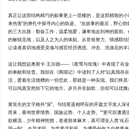
真正让这部结构精巧的叙事更上一层楼的，是这部精致的小
来伤害”的挣扎中探寻内心的轨迹。 “在故事的最后，野心
的三大出路：勤奋工作，温柔地爱，谦卑地走到神的面前。
的敏锐见地，以及人之为人的体贴。从世俗努力、情感联结
让读者真切地感受灵魂与感官经历诱惑、冲击、洗涤后的丰
这让我想起奥斯卡·王尔德——《夜莺与玫瑰》中表现了在
的奉献和珍贵。我却在《两国记》中读到了人对“以真我存在
活，爱着生活馈赠的一切悲欢，那就是一种实现。我们终其
可以纯真安然卸下它的地方。岁月并非如歌，但却可以优雅
黄笑生的文字格外“深”。与结尾遥相呼应的开篇文字发人深
而来，垂询世界情势、国族运势、个人走势。”“更可叹遭遇
欲横流，少年精神恍惚，老者肢体麻木，真可谓全人类‘化石
国一制’，去异求同，为世界谋和平，为遭受创伤之自然带来