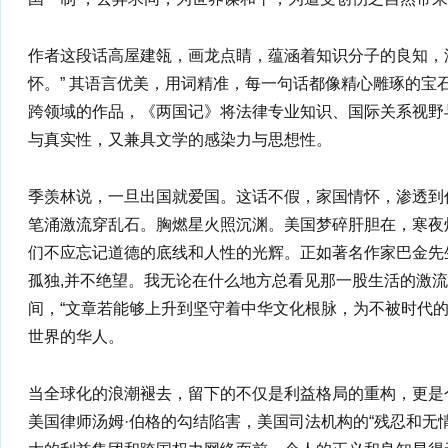
作者这段话高屋建瓴，画龙点睛，蕴涵着知识分子的良知，
怀。” 其语言优美，用词精准，每一句话都像精心雕琢的宝
跨领域的作品，《两国记》将法律专业知识、国际关系视野
与真实性，又兼具文学的感染力与思想性。
季羡林说，一旦出国就爱国。这话不假，家国情怀，渗透到
笔涌激流穿乱石。胸燃星火照沉渊。美国梦碎肝胆在，寒夜
们不应忘记道德的底线和人性的光辉。正如著名作家巴金先生
孤独,并不绝望。我无论在什么地方总看见那一股生活的激流
间，“文章若能够上升到坚守着中华文化根脉，为不被时代
世界的华人。
当全球化的浪潮褪去，留下的不仅是利益格局的重构，更是
美国律师汤姆·伯格的勾结陷害，美国司法机构的“残忍和无情