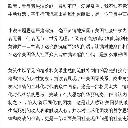
跌宕，看得我热泪盈眶，激动不已。爱屋及乌，我不知不觉
生动鲜活，字里行间流露出的犀利或幽默，是一位学贯中西
小说主题思想严肃深沉，毫不留情地揭露了美国社会中权力
者无骨，仕者无节，世界无理。” 又有谁能够说出如此深刻
黄律师一口气说了这么多沉痛而深刻的话，让我对他刮目相
在这个美国华人社区众人皆醉我独醒的年代，是多么难得啊
黄笑生以罕见的精准和文采斐然的笔触将刺目的聚光灯投向“
格和深刻的人性洞察，为读者展现了中美国际关系、商业角
发人深省的全球化时代的众生画卷。这是一部格局宏大、情
化时代终结的思考，完成了个人恩怨的华丽转身。作者认为
制之下”，陷入“阶层固化”的困境，这是让人感到“美国梦的
生离死别的动人哀歌触动人心，并以对全球化困境的哲学思
律和商战的小说，更是一部直面美国社会现代问题的社会史