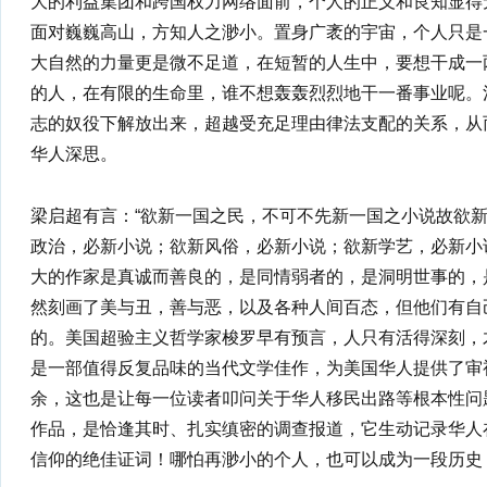
大的利益集团和跨国权力网络面前，个人的正义和良知显得
面对巍巍高山，方知人之渺小。置身广袤的宇宙，个人只是
大自然的力量更是微不足道，在短暂的人生中，要想干成一
的人，在有限的生命里，谁不想轰轰烈烈地干一番事业呢。
志的奴役下解放出来，超越受充足理由律法支配的关系，从
华人深思。
梁启超有言：“欲新一国之民，不可不先新一国之小说故欲
政治，必新小说；欲新风俗，必新小说；欲新学艺，必新小
大的作家是真诚而善良的，是同情弱者的，是洞明世事的，
然刻画了美与丑，善与恶，以及各种人间百态，但他们有自
的。美国超验主义哲学家梭罗早有预言，人只有活得深刻，
是一部值得反复品味的当代文学佳作，为美国华人提供了审
余，这也是让每一位读者叩问关于华人移民出路等根本性问
作品，是恰逢其时、扎实缜密的调查报道，它生动记录华人
信仰的绝佳证词！哪怕再渺小的个人，也可以成为一段历史