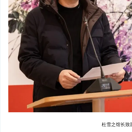
杜雪之馆长致