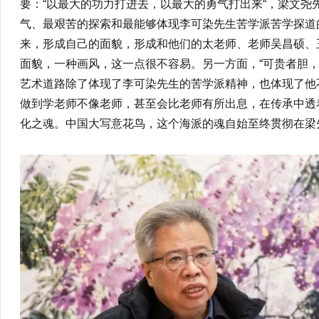
要：“以最大的功力打进去，以最大的勇气打出来“，梁文尧
气、最艰苦的探索和最能够体现李可染先生苦学派苦学探道
来，形成自己的面貌，形成和他们的太老师、老师吴昌硕、
面貌，一种画风，这一点很不容易。另一方面，“可贵者胆，
艺术道路除了体现了李可染先生的苦学派精神，也体现了他
做到学老师不像老师，甚至会比老师有所出息，在传承中透
化之魂。中国大写意花鸟，这个海派的魂自始至终贯彻在梁