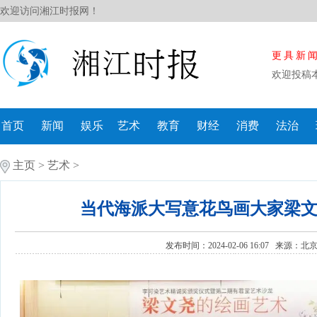
欢迎访问湘江时报网！
更具新
欢迎投稿
首页
新闻
娱乐
艺术
教育
财经
消费
法治
主页
>
艺术
>
当代海派大写意花鸟画大家梁
发布时间：2024-02-06 16:07 来源：
北