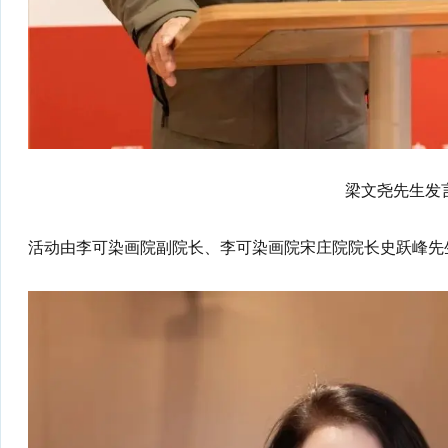
梁文尧先生发
活动由李可染画院副院长、李可染画院宋庄院院长史跃峰先