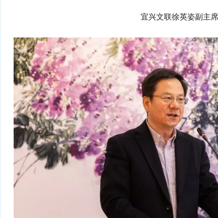
宜兴文联徐英姿副主