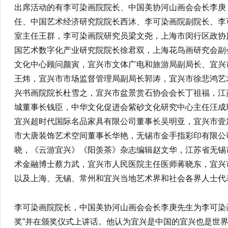
出席活动的有李可染画院院长、中国美协河山画会会长李庚
任、中国艺术经济研究院院长西沐、李可染画院副院长、李
室主任王群，李可染画院研究员梁文尧，上海市闵行区政协
国艺术数字化产业研究院院长徐君双，上海花鸟画研究会副
文化中心顾问颜寅，宜兴市文体广电和旅游局副局长、宜兴
王炜，宜兴市市场监督管理局副局长郭涛，宜兴市徐悲鸿艺
兴书画院院长杜雪之，宜兴市盆景赏石协会会长丁祖福，江
城董事长钱臣，中华文化促进会紫砂文化研究中心主任汪成
宜兴超时代国际名品家具有限公司董事长吴明亚，宜兴市壹
市大唐装饰艺术空间董事长华艳，无锡市金手指彩印有限公
晓，《云游宜兴》《阳羡茶》杂志编辑赵文华，江苏省无锡
术金融博士蔡力武，宜兴市人民医院主任医师蒋晓东，宜兴
以及上海、无锡、常州和宜兴当地艺术界和社会各界人士代
李可染画院院长，中国美协河山画会会长李庚先生为李可染
奖”并在颁奖仪式上讲话。他认为宜兴是中国的宜兴也是世