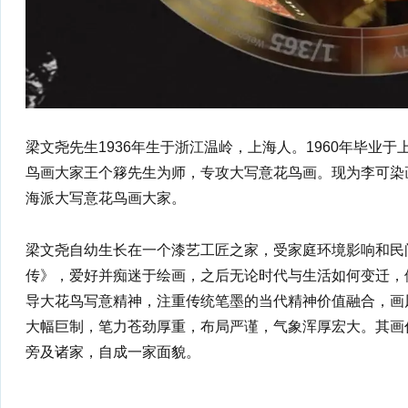
梁文尧先生1936年生于浙江温岭，上海人。1960年毕业于
鸟画大家王个簃先生为师，专攻大写意花鸟画。现为李可染画
海派大写意花鸟画大家。
梁文尧自幼生长在一个漆艺工匠之家，受家庭环境影响和民
传》，爱好并痴迷于绘画，之后无论时代与生活如何变迁，
导大花鸟写意精神，注重传统笔墨的当代精神价值融合，画
大幅巨制，笔力苍劲厚重，布局严谨，气象浑厚宏大。其画
旁及诸家，自成一家面貌。