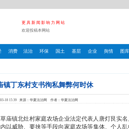
更具新闻影响力网站
欢迎投稿本网站
经
消费
法治
环保
国土
基层
企业
舆情
图
庙镇丁东村支书徇私舞弊何时休
3-18 15:39 来源：
华夏法治网
作者：华夏法治网
区草庙镇北灶村家庭农场企业法定代表人唐灯艮实名
期内以威胁、要挟等手段向家庭农场等集体、个人乱