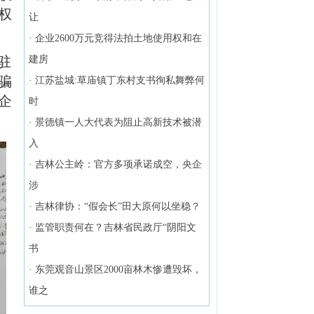
权
让
·
企业2600万元竞得法拍土地使用权和在
驻
建房
骗
·
江苏盐城:草庙镇丁东村支书徇私舞弊何
企
时
·
景德镇一人大代表为阻止高新技术被潜
入
·
吉林公主岭：官方多项承诺成空，央企
涉
·
吉林律协：“假会长”田大原何以坐稳？
·
监管职责何在？吉林省民政厅“阴阳文
书
·
东莞观音山景区2000亩林木惨遭毁坏，
谁之