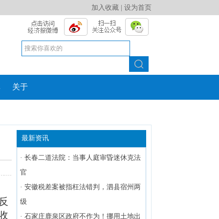
加入收藏
|
设为首页
库
关于
最新资讯
·
长春二道法院：当事人庭审昏迷休克法
官
·
安徽税差案被指枉法错判，泗县宿州两
反
级
收
·
石家庄鹿泉区政府不作为！挪用土地出