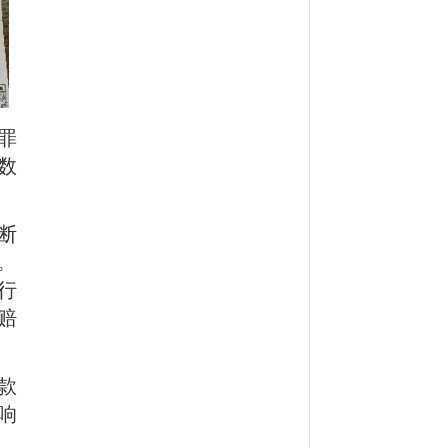
罪
数
断
。
行
赔
款
响