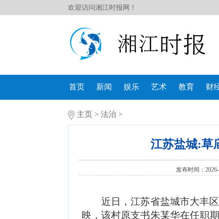
欢迎访问湘江时报网！
首页
新闻
娱乐
艺术
教育
财
主页
>
法治
>
江苏盐城:草
发布时间：2026-0
近日，江苏省盐城市大丰
映，该村原支书朱某华在任职