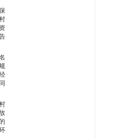
保
村
资
告
名
规
经
同
村
故
的
环