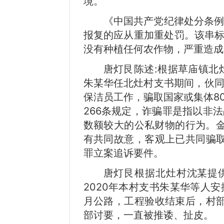
境。
《中国共产党纪律处分条
报复的应从重加重处罚。该串标
没有种植任何农作物，严重造成
唐灯艮陈述:根据草庙镇北
朱某华任北灶村支书期间，伙
保洁员工作，骗取国家或集体8
266条规定，诈骗罪是指以非
数额较大的公私财物的行为。金
有共同故意，客观上已共同骗取
罪立案追诉要件。
唐灯艮根据北灶村沈某提
2020年本村支书朱某华等人
月公路，工程验收结束后，村部
部讨要，一直被推诿、扯皮。