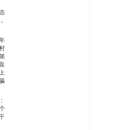
击
，
年
村
第
取
上
骗
：
个
干