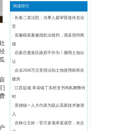
阅读排行
·
长春二道法院：当事人庭审昏迷休克法
官
·
安徽税差案被指枉法错判，泗县宿州两
灶
级
经
·
石家庄鹿泉区政府不作为！挪用土地出
瓜
让
·
企业2600万元竞得法拍土地使用权和在
亩
建房
们
·
江苏盐城:草庙镇丁东村支书徇私舞弊何
费
时
·
景德镇一人大代表为阻止高新技术被潜
入
·
吉林公主岭：官方多项承诺成空，央企
户