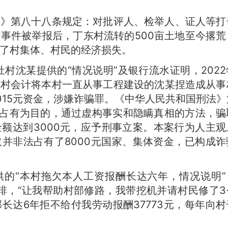
例》第八十八条规定：对批评人、检举人、证人等打
事件被举报后，丁东村流转的500亩土地至今撂荒
了村集体、村民的经济损失。
灶村沈某提供的“情况说明”及银行流水证明，2022
同村会计将本村一直从事工程建设的沈某捏造成从事
015元资金，涉嫌诈骗罪。《中华人民共和国刑法》
法占有为目的，通过虚构事实和隐瞒真相的方法，骗
额达到3000元，应予刑事立案。本案行为人主观
并非法占有了8000元国家、集体资金，已构成诈
供的“本村拖欠本人工资报酬长达六年，情况说明”
安排，“让我帮助村部修路，我带挖机并请村民修了3
长达6年拒不给付我劳动报酬37773元，每年向村