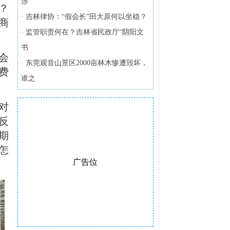
涉
？
·
吉林律协：“假会长”田大原何以坐稳？
商
·
监管职责何在？吉林省民政厅“阴阳文
书
会
·
东莞观音山景区2000亩林木惨遭毁坏，
费
谁之
对
反
期
怎
广告位