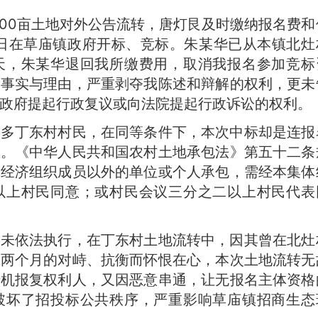
村500亩土地对外公告流转，唐灯艮及时缴纳报名费和
1月21日在草庙镇政府开标、竞标。朱某华已从本镇北灶
天，朱某华退回我所缴费用，取消我报名参加竞标
的事实与理由，严重剥夺我陈述和辩解的权利，更未
政府提起行政复议或向法院提起行政诉讼的权利。
较多丁东村村民，在同等条件下，本次中标却是连报
某。《中华人民共和国农村土地承包法》第五十二条
体经济组织成员以外的单位或个人承包，需经本集体
以上村民同意；或村民会议三分之二以上村民代表
华未依法执行，在丁东村土地流转中，因其曾在北灶
近两个月的对峙、抗衡而怀恨在心，本次土地流转无
借机报复权利人，又因恶意串通，让无报名主体资格
破坏了招投标公共秩序，严重影响草庙镇招商生态