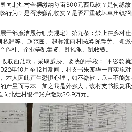
艮向北灶村全额缴纳每亩300元西瓜款？是何缘故
舞弊行为？是否涉嫌乱收费？是否严重破坏草庙镇招
基层干部廉洁履行职责规定》第九条：禁止在乡村社
徇私舞弊。超范围、超标准向村民筹资筹劳、摊派
合作社、企业等乱集资、乱摊派、乱收费。
自收取西瓜款，采取威胁、要挟的手段：“不缴款就
022年10月至12月期间，村支书朱某华一直实施对
为。本人因此产生恐惧心理，如不缴款，瓜苗不能如
年的产量而亏本，加之我是外乡人，该村支书报复我
被迫向北灶村银行账户缴款30.9万元。