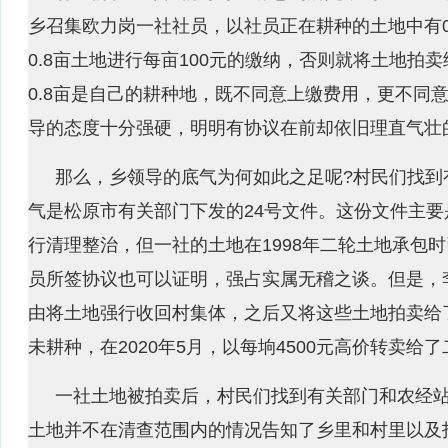
乡召集欧力岗一社社员，以社员正在耕种的土地中有0
0.8亩土地进行每亩100元的缴纳，否则就将土地拍
0.8亩是自己的耕种地，既不同意上缴费用，更不同
导的态度十分强硬，明明有协议在前却依旧理直气壮
那么，乡领导的底气为何如此之足呢?村民们找到
气是松原市有关部门下发的24号文件。这份文件主
行清理整治，但一社的土地在1998年二轮土地承包时
员所签协议也可以证明，强占实属无稽之谈。但是，
由将土地强行收回村集体，之后又将这些土地拍卖给
未耕种，在2020年5月，以每垧4500元高价转卖给
一社土地被拍卖后，村民们找到有关部门和农经
土地并不在清查范围内的情况告知了乡里和村里以及