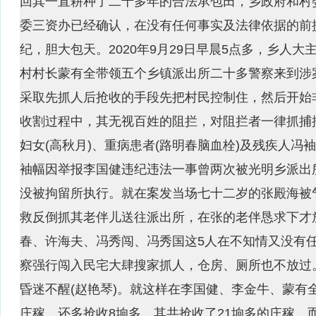
回其一直耕种了二十多年的合法承包田，乡政府和村
委三资办已经确认，在没有任何事实及法律依据的前
纪，胆大包天。2020年9月29日早晨5点多，乡人
村村长蒙有全带领五个乡镇派出所二十多警察来到涉
采取先抓人后抢收的手段先把村民控制住，然后开始非
收割过程中，其无视百姓的阻拦，对阻拦者一律抓捕控制
妇女(高秋月)、重病患者(路明春脑血栓)及残疾人冯
袖幅因举报李国健违纪违法一事曾两次被光明乡派出
没被拘留所执行。就在案发当场七十二岁的张殿海被
救反倒抓其老伴儿送往派出所，在张的老伴恳求下才
春、许海夫、冯秀闯、冯秀国这5人在不知情又没有
察强行闯入民宅大肆搜家抓人，仓房、厕所也不放过。
昏迷不醒(赵艳琴)。就这样在李国健、李金牛、蒙有全
庄稼，还多抢收8垧多，其共抢收了21垧多的庄稼。