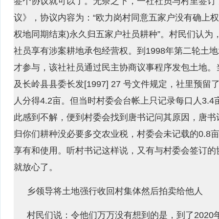
签个协议就可以了。无奈之下，一社社员与村里签订
议》，协议内容为：“欧力岗村同意五家户没有确上权
权地同期结束)永久归五家户社员耕种”。村民们认为
社员享有涉案耕地承包经营权。到1998年第二轮土
才参与，该社社员通过民主协商议事程序发包土地。当
及长岭县县委长发[1997] 27 号文件规定，社里
人分得4.2亩。但当时村委会台帐上只记录每口人3.
此感到不解，便到村委会找到唐书记问其原因，唐书记
归你们耕种没必要多交农业税，村委会未记载的0.8
享有和使用。听村书记这样说，又有与村委会签订的
就放心了。
乡领导将土地强行收回村集体然后拍卖给他人
村民们说：令他们万万没有想到的是，到了2020