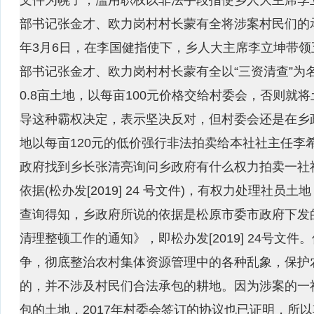
部书记张金才、欧力岗村村长蒙有全将涉案村民们的承
年3月6日，在李国健指使下，乡人大主席李立坤带
部书记张金才、欧力岗村村长蒙有全以“三资清查”为
0.8亩土地，以每亩100元价格交给村委会，否则就
导这种霸权决定，表示坚决反对，但村委会还是在乡
地以每亩120元的低价强行非法拍卖给本社社主任李
政府找到乡长张清亮询问乡政府有什么权力拍卖一社
依据(松办发[2019] 24 号文件)，有权力处理社
查询得知，乡政府所说的依据是松原市委市政府下发
清理整顿工作的通知》，即松办发[2019] 24号文
争，彻底整治农村集体资源管理中的各种乱象，保护
的，并不涉及村民们合法承包的耕地。因为涉案的一社
包的土地，2017年村委会签订的协议也已证明，所