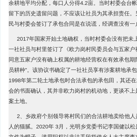
余耕地平均分配，每口人分得4.2亩。当时村委会台帐
留下的历史遗留问题，不应该让社员为其承担责任。另外
民与村委会签订了承包合同是在说谎，经调查没有一
2017年国家开始土地确权，当时村委会没有把未上
一社社员与村里签订了《欧力岗村民委员会与五家户
同意五家户没有确上权属的耕地经营权在有效承包期限
员耕种”。该协议书确定了一社社员享有涉案耕地承
1998年第二轮土地承包时合法承包的承包田，其还在
会的书面确认，其并非欧力岗村的机动地，更谈不上
案土地。
2、乡政府个别领导将村民们的合法耕地卖给他人
人的猫腻。2020年 3月，光明乡党委书记李国健以松原
文件为幌子，滥用职权以非法手段指使乡人大主席李