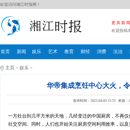
欢迎访问湘江时报网！
更具新
欢迎投稿
首页
新闻
娱乐
艺术
教育
财经
消费
法治
主页
>
娱乐
>
华帝集成烹饪中心大火，
发布时间：2023-04-03 15:53 来源：
一方灶台到几平方米的天地，几经变迁的中国厨房，不再仅
社交空间。同时，人们也开始关注厨房空间利用效率，以及