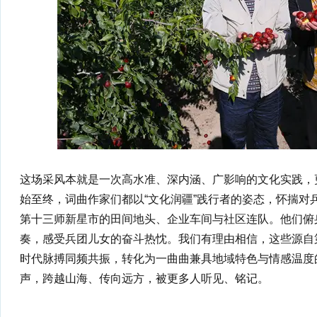
这场采风本就是一次高水准、深内涵、广影响的文化实践，
始至终，词曲作家们都以“文化润疆”践行者的姿态，怀揣对
第十三师新星市的田间地头、企业车间与社区连队。他们俯
奏，感受兵团儿女的奋斗热忱。我们有理由相信，这些源自
时代脉搏同频共振，转化为一曲曲兼具地域特色与情感温度
声，跨越山海、传向远方，被更多人听见、铭记。