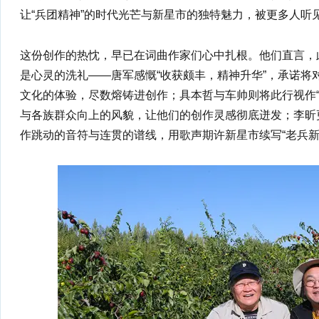
让“兵团精神”的时代光芒与新星市的独特魅力，被更多人听
这份创作的热忱，早已在词曲作家们心中扎根。他们直言，
是心灵的洗礼——唐军感慨“收获颇丰，精神升华”，承诺将
文化的体验，尽数熔铸进创作；具本哲与车帅则将此行视作“
与各族群众向上的风貌，让他们的创作灵感彻底迸发；李昕
作跳动的音符与连贯的谱线，用歌声期许新星市续写“老兵新