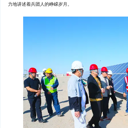
力地讲述着兵团人的峥嵘岁月。