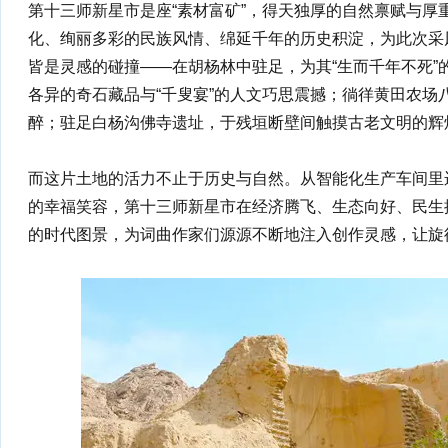
第十三师新星市是座“素材富矿”，得天独厚的自然禀赋与厚
化、绚丽多彩的民族风情、绵延千年的历史积淀，为此次采
皆是灵感的碰撞——在胡杨林中驻足，为其“生而千年不死”
各异的奇石藏品与“千叟宴”的人文巧思震撼；徜徉黄田农场
醉；驻足白杨沟佛寺遗址，于残垣断壁间触摸古老文明的辉
而这片土地的活力不止于历史与自然。从智能化生产车间里
的幸福笑容，第十三师新星市在经济腾飞、生态向好、民生
的时代图景，为词曲作家们源源不断地注入创作灵感，让旋