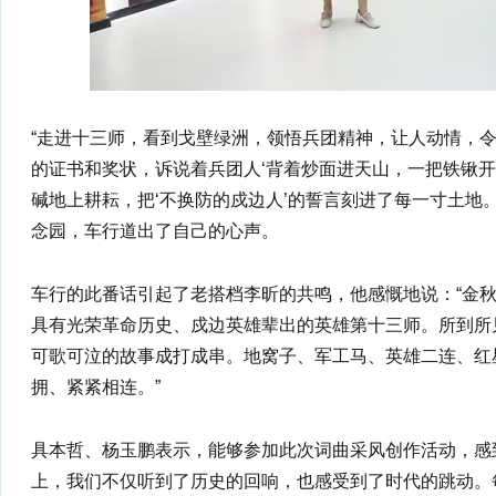
“走进十三师，看到戈壁绿洲，领悟兵团精神，让人动情，
的证书和奖状，诉说着兵团人‘背着炒面进天山，一把铁锹开
碱地上耕耘，把‘不换防的戍边人’的誓言刻进了每一寸土地
念园，车行道出了自己的心声。
车行的此番话引起了老搭档李昕的共鸣，他感慨地说：“金
具有光荣革命历史、戍边英雄辈出的英雄第十三师。所到所
可歌可泣的故事成打成串。地窝子、军工马、英雄二连、红
拥、紧紧相连。”
具本哲、杨玉鹏表示，能够参加此次词曲采风创作活动，感
上，我们不仅听到了历史的回响，也感受到了时代的跳动。