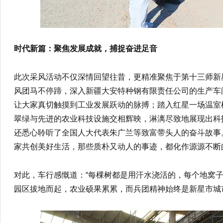
时代新篇：聚焦发展成就，捕捉奋进足音
此次采风活动不仅深情回望往昔，更精准聚焦于第十三师新
风团马不停蹄，深入新疆大安特种钢有限责任公司的生产车
让大家真切触摸到工业发展跃动的脉搏；踏入红星一场温室
翠绿与先进的农业科技设施交相辉映，淋漓尽致地展现出科
还悉心聆听了全国人大代表朱广兰等致富带头人的奋斗故事
家共创美好生活，那些质朴又动人的事迹，都化作源源不断
对此，车行感慨道：“每棵树都是用汗水浇活的，每个地窝
园区拔地而起，农业硕果累累，而兵团精神始终是新星市城