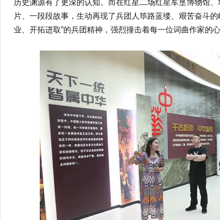
历史渊源有了更深的认知。而在红星二场红星军垦博物馆、
片、一段段故事，生动再现了兵团人筚路蓝缕、艰苦奋斗的
业、开拓进取”的兵团精神，强烈撞击着每一位词曲作家的